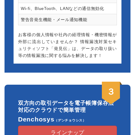
2023.12.22
Wi-fi、BlueTooth、LANなどの通信無効化
おくとパスBusiness、発見伝製品の32Bit版のサービ
警告音発生機能・メール通知機能
ス終了
おくとパスBusiness、発見伝の両シリーズの全ての製
品において
お客様の個人情報や社内の経理情報・機密情報が
32Bit版のご提供を順次、終了させて頂きます。
外部に流出していませんか？ 情報漏洩対策セキ
ュリティソフト「発見伝」は、データの取り扱い
2023.8.10
等の情報漏洩に関する悩みを解決します！
エラー情報画像
【おくとパスBusiness】インストール時に、不具合と
なるウイルス対策ソフト（Eset Business）が判明
【対策方法】ウイルス対策ソフトを一時的に無効化
してインストール
３
2023.8.1
双方向の取引データを電子帳簿保存法
【臨時休業のお知らせ】
対応のクラウドで簡単管理
台風６号の影響の為、本日(8/1)、翌日は臨時休業とさ
Denchosys
（デンチョウシス）
せて頂きます。
ラインナップ
2023.8.1