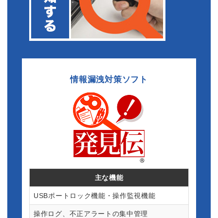
１２月２７日（金）午後～翌年１月５日まで休業
（日）
１月６日（月）業務開始
2024.12.25
2025年4月1日より「おくとパスBusinessシリーズ」
「発見伝シリーズ」各製品の保守延長料金を
情報漏洩対策ソフト
改定させて頂きます。
保守延長料金改定
2024.06.14
Metoreeに、「おくとパスBusiness」「発見伝」が掲
載されました。
Metoree掲載サイトへ
2023.12.22
主な機能
年末年始の業務について
１２月２９日（金）～翌年１月４日まで休業（木）
USBポートロック機能・操作監視機能
１月５日（金）業務開始
操作ログ、不正アラートの集中管理