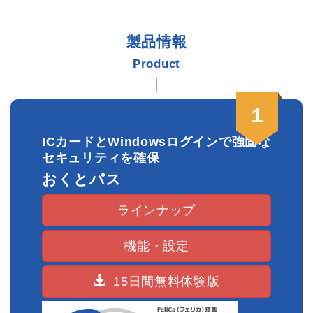
プレスリリース
「C&Cアソシエイツの描く未来の共創と役割」
お問い合わせはこちら
製品情報
Product
2025.6.18
おくとパスBusiness10、10Mでセーフティモードが
表示できない不具合が改修されました。
１
新Verの再インストールをお願いします。
ご不便をお掛けし申し訳ございません。
ICカードとWindowsログインで強固な
その後、MicroSoft社WindowsUpdateにより不具合は
セキュリティを確保
解消されました。
おくとパス
2025.6.17
ラインナップ
おくとパスBusiness10PのVer1.0.16でセーフティモ
ードが表示できない不具合が改修されました。
新Verの再インストールをお願いします。
機能・設定
ご不便をお掛けし申し訳ございません。
その後、MicroSoft社WindowsUpdateにより不具合は
15日間無料体験版
解消されました。