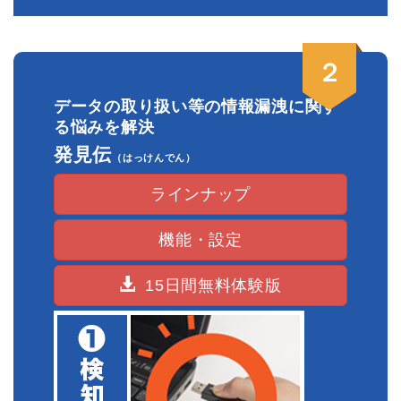
改定させて頂きます。
保守延長料金改定
２
2025.3.8
おくとパスBusiness8,10,10P,10MのUSBロック機能
データの取り扱い等の情報漏洩に関す
の不具合が確認されました
る悩みを解決
Windows11,Windows10,Windows8.1のWindowsPro
発見伝
以上の機種にて
（はっけんでん）
USBロック時の不具合が確認されました。
ラインナップ
おくとパスBusiness8 Ver2.2.14 にて不具合改修さ
れています。
おくとパスBusiness10P Ver1.0.14 にて不具合改修さ
機能・設定
れています。
おくとパスBusiness10 Ver1.0.9 にて不具合改修され
15日間無料体験版
ています。
おくとパスBusinessM Ver1.2.11 にて不具合改修され
ています。
2024.12.25
年末年始の業務について