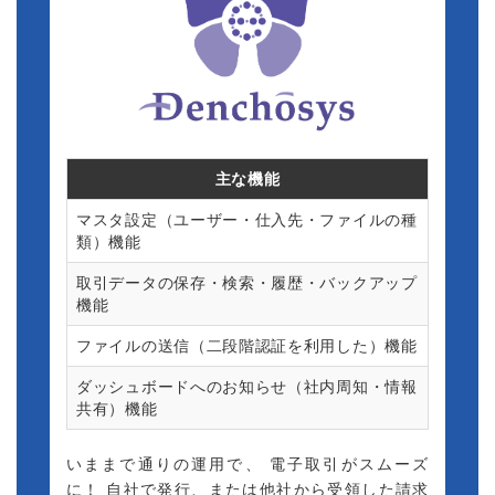
マウス・キーボード監視機能の不具合
原因と特定し不具合修正後の検証確認中。Ver1.2.7に
て不具合が解消されています。
2023.2.2
【おくとパスBusiness10M】マウス・キーボード監
視機能の迅速化
主な機能
おくとパスBusiness10Mの機能であるマウス・キーボ
ード監視機能を
マスタ設定（ユーザー・仕入先・ファイルの種
迅速化しました
類）機能
取引データの保存・検索・履歴・バックアップ
2022.10.17
機能
【発見伝Select】システム競合製品について
ファイルの送信（二段階認証を利用した）機能
発見伝Selct、及び発見伝Notice、発見伝
NoticeBusinessで
ダッシュボードへのお知らせ（社内周知・情報
「LAN SCOPE」とのシステム競合が発生し異常検出
共有）機能
時動作となることが判明。
弊社製品「発見伝シリーズ」導入後に上記製品のイン
いままで通りの運用で、 電子取引がスムーズ
ストールをお控えください。
に！ 自社で発行、または他社から受領した請求