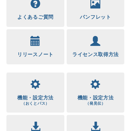
【注意喚起情報】このサイトから購入しないようにし
てください。
よくあるご質問
パンフレット
弊社の正規代理店ではございません。
沖縄県警察本部へ相談しています。
2022.05.19
【注意喚起情報】このサイトから購入しないようにし
てください。
リリースノート
ライセンス取得方法
弊社を騙る偽フィッシングサイトの情報提供がありま
した。
沖縄県警察本部へ相談しています。
2022.05.02
「おくとパスBusiness」Sony製ICカードリーダ/ラ
イタ RC-S300/S対応版
を公開しました。
機能・設定方法
機能・設定方法
（おくとパス）
（発見伝）
2022.03.30
「サポートサービスご利用時の注意事項」
を公開しま
した。