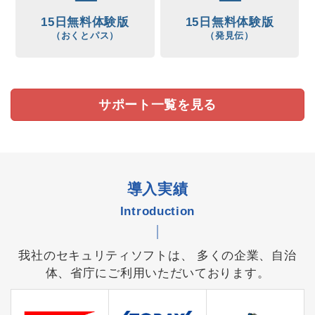
2021.11.29
15日無料体験版
15日無料体験版
「発見伝Select Ver２」での障害報告
（おくとパス）
（発見伝）
「マカフィー リブセーフ」がインストールされている
PCに「発見伝Select Ver２」を
インストールしUSB不正検知が行われた場合、
ProgramFilesに格納されている一部のモジュールが
サポート一覧を見る
「マカフィーリブセーフ」により削除され再インスト
ールを促す状態となります。
「マカフィーリブセーフ」をアンインストール後に再
インストールを行ってください。
【発見伝ダウンロード】
導入実績
2021.11.25
Introduction
「おくとパスBusiness10P」Windows11対応
「おくとパスBusiness10P」は、Windows11に対応で
きることが確認されました。
我社のセキュリティソフトは、 多くの企業、自治
Windows11 home バージョン:21H2 OSビル
体、省庁にご利用いただいております。
ド:22000.318
【おくとパスBusinessダウンロード】