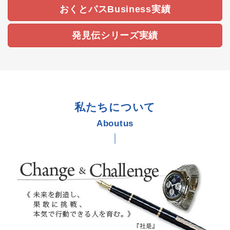
おくとパスBusiness実績
の情報を掲載していますので参考にして頂き、
被害にあわないよう知識を身につけて頂きたいと思い
ます。
発見伝シリーズ実績
2020.08.22
注意喚起
【発見伝ユーザーへ重要なお報せ】
ESETアンチウイルスソフトを発見伝シリーズと併用
した場合
私たちについて
ESETのアンチセフトで登録されたアカウントにおい
Aboutus
て不具合が発見されましたので、
管理画面ーユーザーアカウントにて
パスワードを設定し管理するようお願いいたします。
2020.1.14
保守終了
Windows7の保守終了に伴い、二要素Windows認証製
品「おくとパスBusiness７」
の販売を終了とさせていただきます。