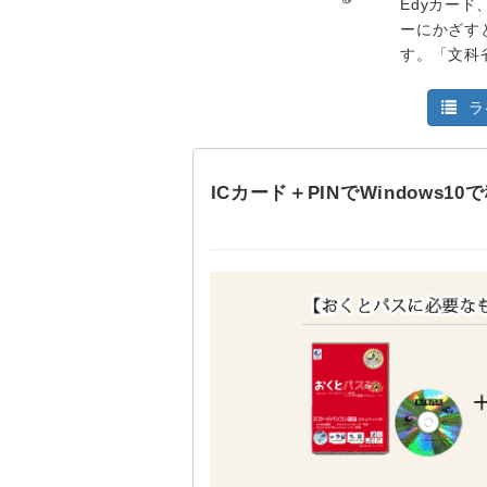
Edyカード
ーにかざす
す。「文科
ラ
ICカード＋PINでWindows