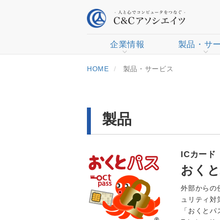
企業情報
製品・サ
HOME
製品・サービス
製品
ICカード（
おく
外部からの
ュリティ対
「おくとパスB