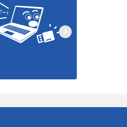
15日間無料の
ICカード認証セキ
ス」
強固なセキュリティーと利
Windows二要素認証セ
体験版
パッ