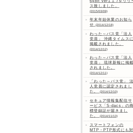
64bit ver1.1.7をリリ
ス致しました。
(2015/03/09)
年末年始休業のお知ら
せ
(2014/12/18)
わった～バス党「法人
党員」 沖縄タイムス
掲載されました。
(2014/12/12)
わった～バス党「法人
党員」 琉球新報に掲
されました。
(2014/12/11)
「わった～バス党」 
人党員に認定されまし
た。
(2014/12/10)
セキュア情報集配信サ
ービス「S-dacs」の
標登録証が届きまし
た。
(2014/11/13)
スマートフォンの
MTP・PTP形式にも