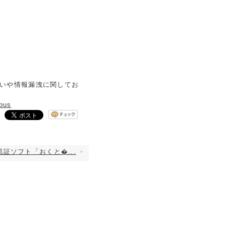
扱いや情報漏洩に関してお
_bus
認証ソフト「おくと�...