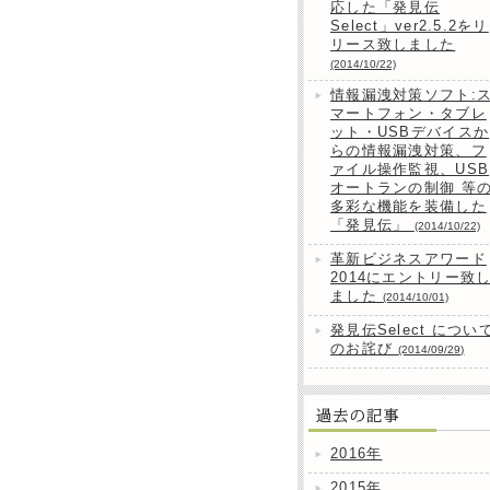
応した「発見伝
Select」ver2.5.2をリ
リース致しました
(2014/10/22)
情報漏洩対策ソフト:
マートフォン・タブレ
ット・USBデバイスか
らの情報漏洩対策、フ
ァイル操作監視、USB
オートランの制御 等
多彩な機能を装備した
「発見伝」
(2014/10/22)
革新ビジネスアワード
2014にエントリー致
ました
(2014/10/01)
発見伝Select につい
のお詫び
(2014/09/29)
2016年
2015年