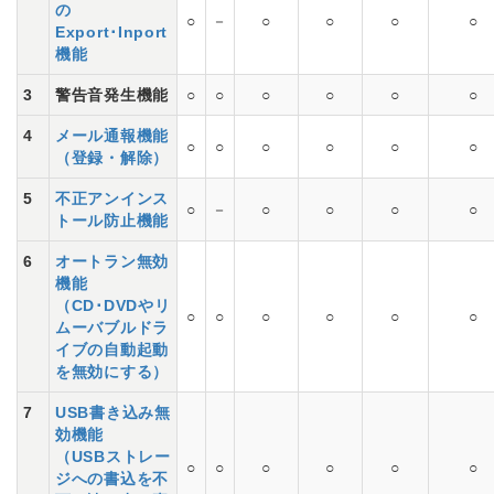
の
○
－
○
○
○
○
Export･Inport
機能
3
警告音発生機能
○
○
○
○
○
○
4
メール通報機能
○
○
○
○
○
○
（登録・解除）
5
不正アンインス
○
－
○
○
○
○
トール防止機能
6
オートラン無効
機能
（CD･DVDやリ
○
○
○
○
○
○
ムーバブルドラ
イブの自動起動
を無効にする）
7
USB書き込み無
効機能
（USBストレー
○
○
○
○
○
○
ジへの書込を不