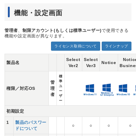
機能・設定画面
管理者
、
制限アカウント(もしくは標準ユーザー)
で使用できる
機能や設定画面が異なります。
ライセンス取得について
ラインナップ
Select
Select
Notic
製品名
Notice
Ver2
Ver3
Busine
標
準
管
ユ
権限／対応OS
理
ー
者
ザ
ー
初期設定
1
製品のパスワー
○
○
○
○
ドについて