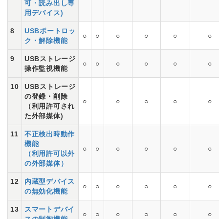
可・読み出し専
用デバイス)
8
USBポートロッ
○
○
○
○
○
○
ク・解除機能
9
USBストレージ
○
○
○
○
○
○
操作監視機能
10
USBストレージ
の登録・削除
○
○
○
○
○
（利用許可され
た外部媒体)
11
不正検出時動作
機能
○
○
○
○
○
○
（利用許可以外
の外部媒体）
12
内蔵型デバイス
○
○
○
○
○
○
の無効化機能
13
スマートデバイ
○
○
○
○
○
○