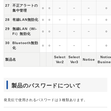
27
不正アラートの
○
○
－
－
－
○
集中管理
28
有線LAN無効化
○
○
－
－
－
○
29
無線LAN（Wi-
○
○
－
－
－
○
Fi）無効化
30
Bluetooth無効
○
○
－
－
－
○
化
Select
Select
Notic
製品名
Notice
Ver2
Ver3
Busine
製品のパスワードについて
発見伝で使用されるパスワードは３種類あります。