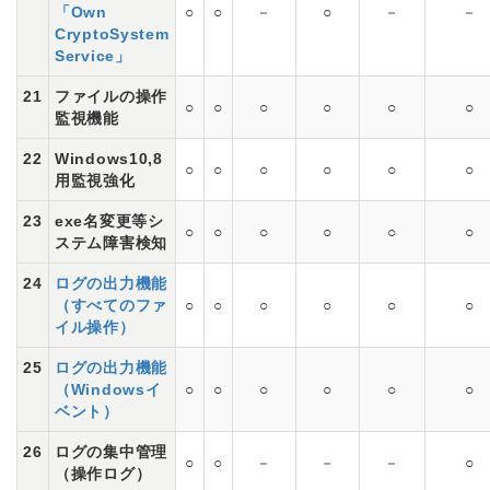
「Own
○
○
－
○
－
－
CryptoSystem
Service」
21
ファイルの操作
○
○
○
○
○
○
監視機能
22
Windows10,8
○
○
○
○
○
○
用監視強化
23
exe名変更等シ
○
○
○
○
○
○
ステム障害検知
24
ログの出力機能
（すべてのファ
○
○
○
○
○
○
イル操作）
25
ログの出力機能
（Windowsイ
○
○
○
○
○
○
ベント）
26
ログの集中管理
○
○
－
－
－
○
（操作ログ）