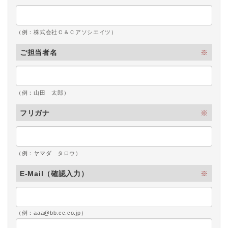
（例：株式会社Ｃ＆Ｃアソシエイツ）
ご担当者名
※
（例：山田 太郎）
フリガナ
※
（例：ヤマダ タロウ）
E-Mail
（確認入力）
※
（例：aaa@bb.cc.co.jp）